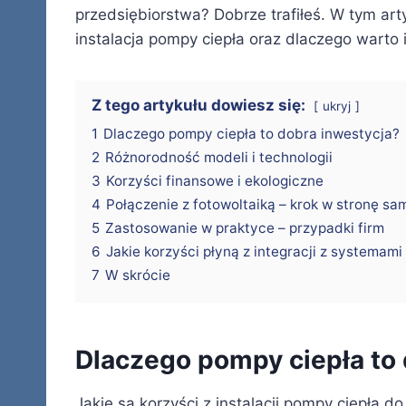
przedsiębiorstwa? Dobrze trafiłeś. W tym arty
instalacja pompy ciepła oraz dlaczego warto
Z tego artykułu dowiesz się:
ukryj
1
Dlaczego pompy ciepła to dobra inwestycja?
2
Różnorodność modeli i technologii
3
Korzyści finansowe i ekologiczne
4
Połączenie z fotowoltaiką – krok w stronę s
5
Zastosowanie w praktyce – przypadki firm
6
Jakie korzyści płyną z integracji z systemam
7
W skrócie
Dlaczego pompy ciepła to 
Jakie są korzyści z instalacji pompy ciepła d