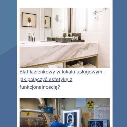
Blat łazienkowy w lokalu usługowym –
jak połączyć estetykę z
funkcjonalnością?