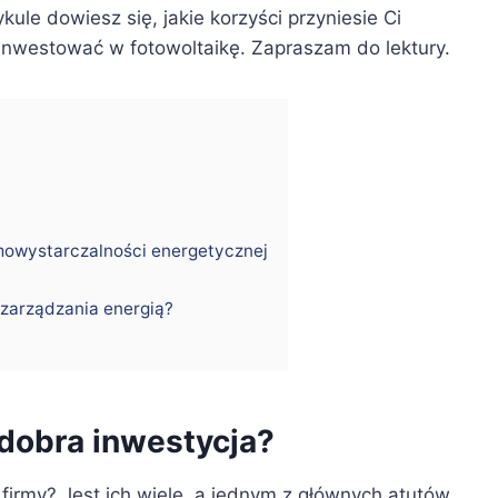
kule dowiesz się, jakie korzyści przyniesie Ci
 inwestować w fotowoltaikę. Zapraszam do lektury.
amowystarczalności energetycznej
i zarządzania energią?
dobra inwestycja?
o firmy? Jest ich wiele, a jednym z głównych atutów