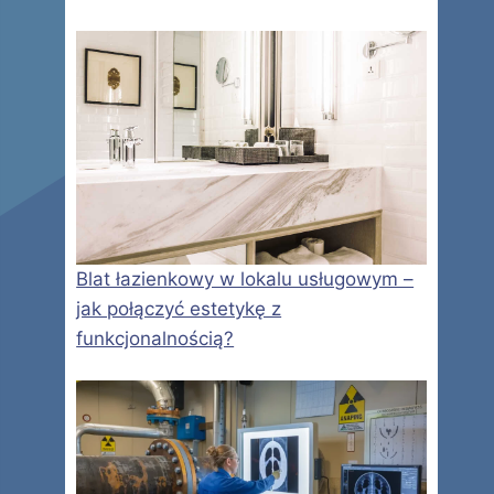
Blat łazienkowy w lokalu usługowym –
jak połączyć estetykę z
funkcjonalnością?