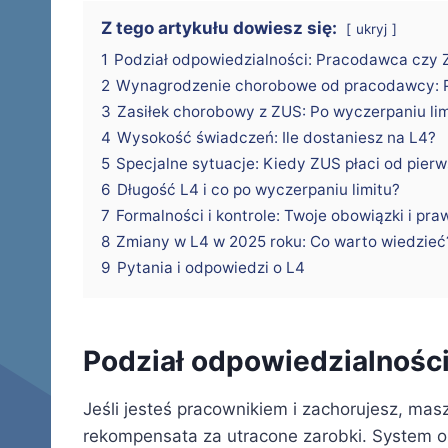
Z tego artykułu dowiesz się:
ukryj
1
Podział odpowiedzialności: Pracodawca czy
2
Wynagrodzenie chorobowe od pracodawcy: P
3
Zasiłek chorobowy z ZUS: Po wyczerpaniu li
4
Wysokość świadczeń: Ile dostaniesz na L4?
5
Specjalne sytuacje: Kiedy ZUS płaci od pier
6
Długość L4 i co po wyczerpaniu limitu?
7
Formalności i kontrole: Twoje obowiązki i pra
8
Zmiany w L4 w 2025 roku: Co warto wiedzieć
9
Pytania i odpowiedzi o L4
Podział odpowiedzialnośc
Jeśli jesteś pracownikiem i zachorujesz, ma
rekompensata za utracone zarobki. System o