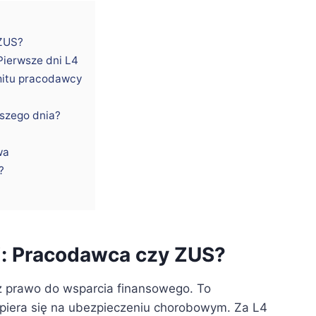
 ZUS?
ierwsze dni L4
mitu pracodawcy
wszego dnia?
wa
?
i: Pracodawca czy ZUS?
sz prawo do wsparcia finansowego. To
piera się na ubezpieczeniu chorobowym. Za L4