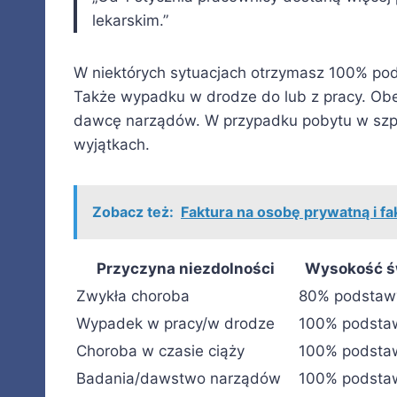
lekarskim.”
W niektórych sytuacjach otrzymasz 100% pod
Także wypadku w drodze do lub z pracy. Obe
dawcę narządów. W przypadku pobytu w szpit
wyjątkach.
Zobacz też:
Faktura na osobę prywatną i fa
Przyczyna niezdolności
Wysokość ś
Zwykła choroba
80% podstaw
Wypadek w pracy/w drodze
100% podsta
Choroba w czasie ciąży
100% podsta
Badania/dawstwo narządów
100% podsta