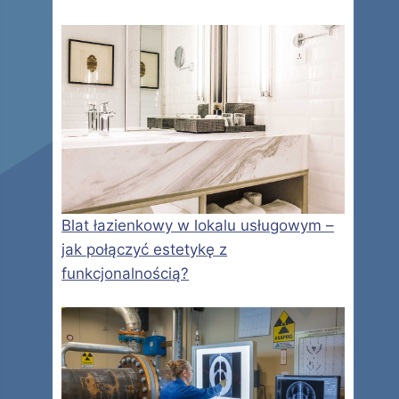
Blat łazienkowy w lokalu usługowym –
jak połączyć estetykę z
funkcjonalnością?