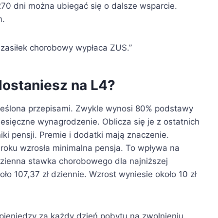
270 dni można ubiegać się o dalsze wsparcie.
m.
, zasiłek chorobowy wypłaca ZUS.”
dostaniesz na L4?
eślona przepisami. Zwykle wynosi 80% podstawy
sięczne wynagrodzenie. Oblicza się je z ostatnich
ki pensji. Premie i dodatki mają znaczenie.
 roku wzrosła minimalna pensja. To wpływa na
Dzienna stawka chorobowego dla najniższej
koło 107,37 zł dziennie. Wzrost wyniesie około 10 zł
pieniędzy za każdy dzień pobytu na zwolnieniu