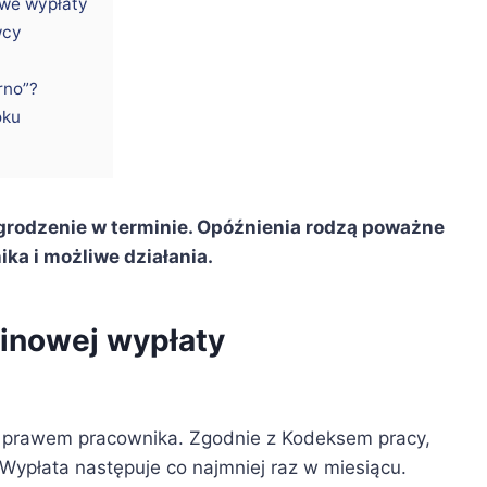
owe wypłaty
wcy
rno”?
oku
odzenie w terminie. Opóźnienia rodzą poważne
a i możliwe działania.
inowej wypłaty
prawem pracownika. Zgodnie z Kodeksem pracy,
Wypłata następuje co najmniej raz w miesiącu.