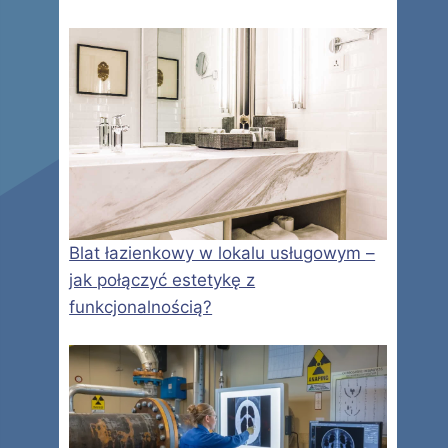
Blat łazienkowy w lokalu usługowym –
jak połączyć estetykę z
funkcjonalnością?