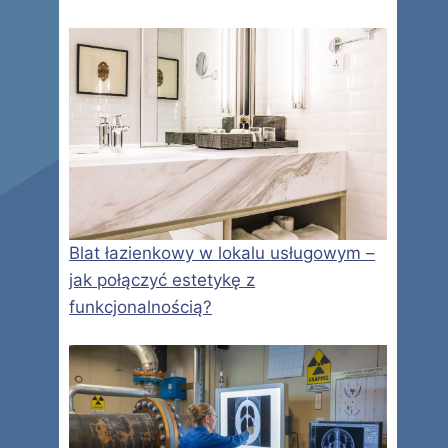
Blat łazienkowy w lokalu usługowym –
jak połączyć estetykę z
funkcjonalnością?