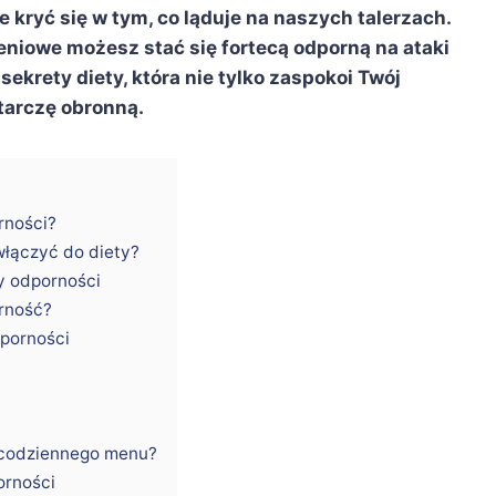
kryć się w tym, co ląduje na naszych talerzach.
niowe możesz stać się fortecą odporną na ataki
sekrety diety, która nie tylko zaspokoi Twój
tarczę obronną.
rności?
włączyć do diety?
cy odporności
rność?
dporności
 codziennego menu?
orności