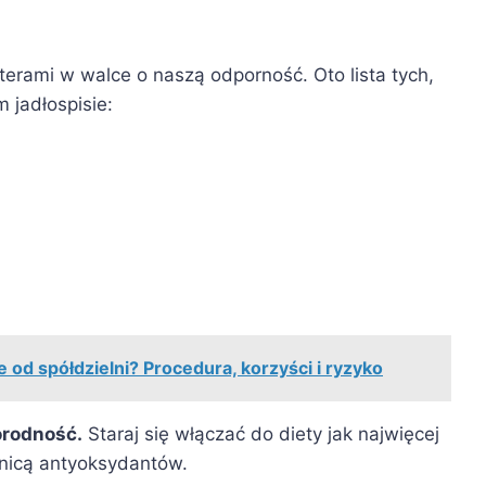
terami w walce o naszą odporność. Oto lista tych,
 jadłospisie:
 od spółdzielni? Procedura, korzyści i ryzyko
orodność.
Staraj się włączać do diety jak najwięcej
nicą antyoksydantów.