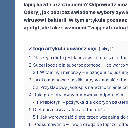
łapią każde przeziębienie? Odpowiedź może 
Odkryj, jak poprzez świadome wybory żywie
wirusów i bakterii. W tym artykule poznasz 
apetyt, ale także wzmocni Twoją naturalną 
Z tego artykułu dowiesz się:
ukryj
1
Dlaczego dieta jest kluczowa dla naszej odpo
2
Superfoods dla superodporności – co warto 
2.1
Witaminy i minerały – niezbędni sojuszni
3
Jak komponować posiłki, aby wzmocnić odpo
3.1
Przykładowy jadłospis na wzmocnienie o
4
Rola probiotyków w budowaniu odporności
4.1
Prebiotyki – pożywka dla dobrych bakterii
5
Dieta przeciwzapalna a odporność
5.1
Jak wprowadzić dietę przeciwzapalną do
6
Podsumowanie – Twoja droga do lepszej odp