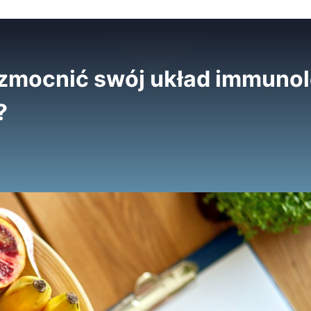
wzmocnić swój układ immuno
?