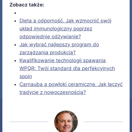
Zobacz także:
Dieta a odporność. Jak wzmocnić swój
układ immunologiczny poprzez
odpowiednie odżywianie?
Jak wybrać najlepszy program do
zarządzania produkcją?
Kwalifikowanie technologii spawania
WPQR: Twój standard dla perfekcyjnych
spoin
Carnauba a powłoki ceramiczne. Jak łączyć
tradycję z nowoczesnością?