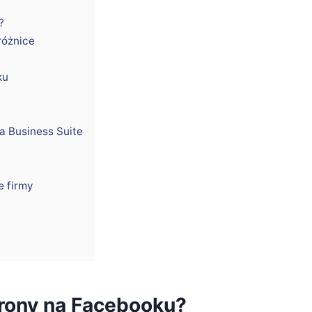
?
różnice
ku
a Business Suite
e firmy
trony na Facebooku?