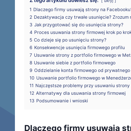
Z tego artykułu dowiesz się:
ukryj
1
Dlaczego firmy usuwają strony na Facebooku
2
Dezaktywacja czy trwałe usunięcie? Zrozum 
3
Jak przygotować się do usunięcia strony?
4
Proces usuwania strony firmowej krok po kro
5
Co dzieje się po usunięciu strony?
6
Konsekwencje usunięcia firmowego profilu
7
Usuwanie strony z portfolio firmowego w Met
8
Usuwanie siebie z portfolio firmowego
9
Oddzielanie konta firmowego od prywatnego
10
Usuwanie portfolio firmowego w Menedżerz
11
Najczęstsze problemy przy usuwaniu strony
12
Alternatywy dla usuwania strony firmowej
13
Podsumowanie i wnioski
Dlaczego firmy usuwają s