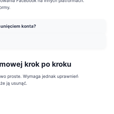
gowania Facebook na innych platformach.
formy.
sunięciem konta?
rmowej krok po kroku
kowo proste. Wymaga jednak uprawnień
oże ją usunąć.