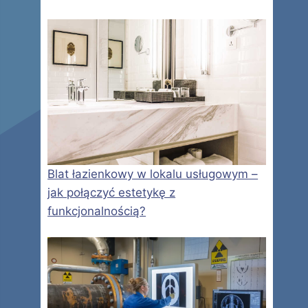
Blat łazienkowy w lokalu usługowym –
jak połączyć estetykę z
funkcjonalnością?