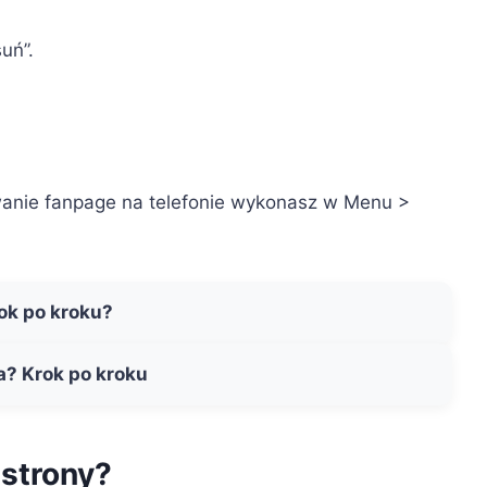
uń”.
wanie fanpage na telefonie wykonasz w Menu >
ok po kroku?
a? Krok po kroku
 strony?