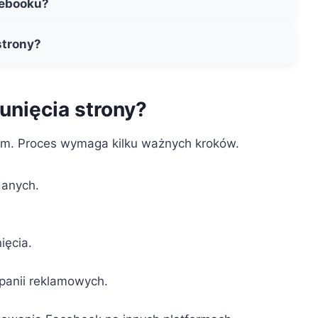
cebooku?
strony?
unięcia strony?
em. Proces wymaga kilku ważnych kroków.
danych.
ięcia.
panii reklamowych.