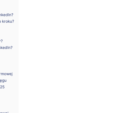
nkedIn?
o kroku?
y?
nkedIn?
irmowej
ięgu
025