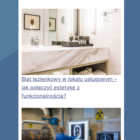
Blat łazienkowy w lokalu usługowym –
jak połączyć estetykę z
funkcjonalnością?