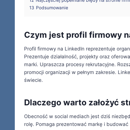
12
Najczęściej popełniane błędy na stronie fir
13
Podsumowanie
Czym jest profil firmowy n
Profil firmowy na LinkedIn reprezentuje organ
Prezentuje działalność, projekty oraz oferow
marki. Upraszcza procesy rekrutacyjne. Roz
promocji organizacji w pełnym zakresie. Link
świecie.
Dlaczego warto założyć st
Obecność w social mediach jest dziś niezbęd
rolę. Pomaga prezentować markę i budować re