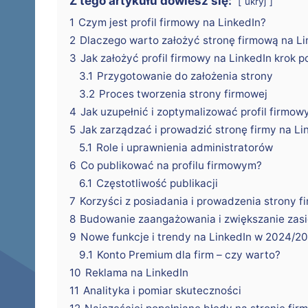
Z tego artykułu dowiesz się:
ukryj
1
Czym jest profil firmowy na LinkedIn?
2
Dlaczego warto założyć stronę firmową na Li
3
Jak założyć profil firmowy na LinkedIn krok p
3.1
Przygotowanie do założenia strony
3.2
Proces tworzenia strony firmowej
4
Jak uzupełnić i zoptymalizować profil firmow
5
Jak zarządzać i prowadzić stronę firmy na Li
5.1
Role i uprawnienia administratorów
6
Co publikować na profilu firmowym?
6.1
Częstotliwość publikacji
7
Korzyści z posiadania i prowadzenia strony f
8
Budowanie zaangażowania i zwiększanie zas
9
Nowe funkcje i trendy na LinkedIn w 2024/2
9.1
Konto Premium dla firm – czy warto?
10
Reklama na LinkedIn
11
Analityka i pomiar skuteczności