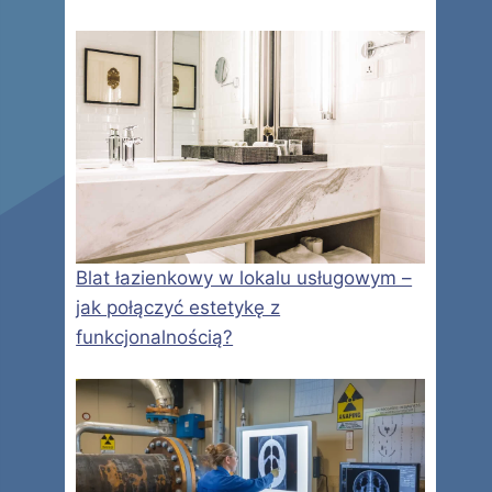
Blat łazienkowy w lokalu usługowym –
jak połączyć estetykę z
funkcjonalnością?